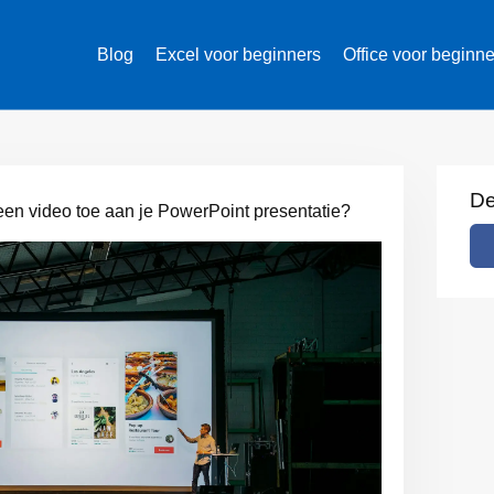
Blog
Excel voor beginners
Office voor beginn
De
een video toe aan je PowerPoint presentatie?