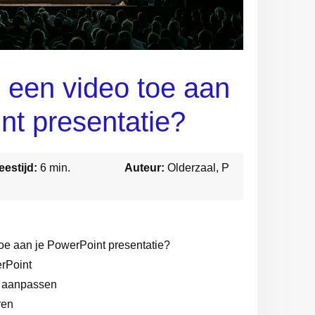
 een video toe aan
nt presentatie?
eestijd:
6 min.
Auteur:
Olderzaal, P
oe aan je PowerPoint presentatie?
rPoint
t aanpassen
ren