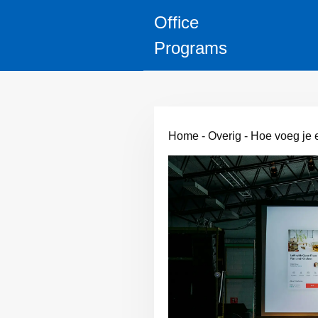
Office
Programs
Home
-
Overig
-
Hoe voeg je 