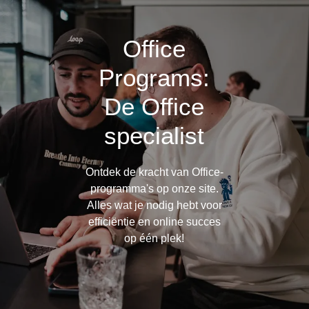
Office
Programs:
De Office
specialist
Ontdek de kracht van Office-
programma's op onze site.
Alles wat je nodig hebt voor
efficiëntie en online succes
op één plek!