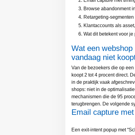
Email capture met timin
Browse abandonment in 
Retargeting-segmenten 
Klantaccounts als asset,
Wat dit betekent voor je
Wat een webshop d
vandaag niet koop
Van de bezoekers die op ee
koopt 2 tot 4 procent direct. D
in de praktijk vaak afgeschrev
shops: niet in de optimalisati
mechanismen die de 95 procent
terugbrengen. De volgende sy
Email capture met
Een exit-intent popup met “Sch