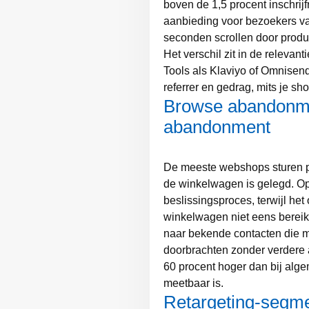
boven de 1,5 procent inschrij
aanbieding voor bezoekers va
seconden scrollen door produc
Het verschil zit in de releva
Tools als Klaviyo of Omnisen
referrer en gedrag, mits je sh
Browse abandonmen
abandonment
De meeste webshops sturen pa
de winkelwagen is gelegd. Op 
beslissingsproces, terwijl het
winkelwagen niet eens bereik
naar bekende contacten die 
doorbrachten zonder verdere a
60 procent hoger dan bij alge
meetbaar is.
Retargeting-segme