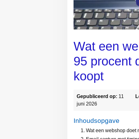
Wat een we
95 procent 
koopt
Gepubliceerd op:
11
L
juni 2026
Inhoudsopgave
Wat een webshop doet m