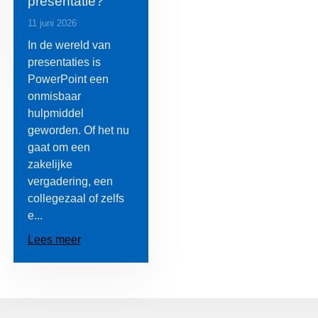
presentatie?
11 juni 2026
In de wereld van
presentaties is
PowerPoint een
onmisbaar
hulpmiddel
geworden. Of het nu
gaat om een
zakelijke
vergadering, een
collegezaal of zelfs
e...
Lees meer