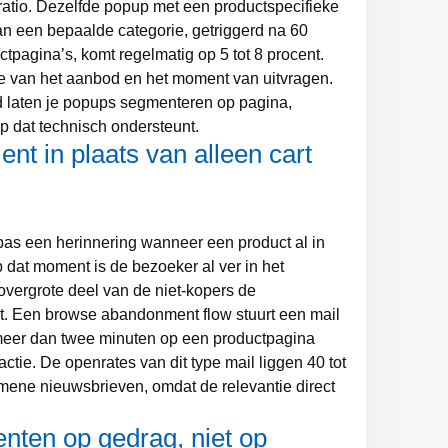
fratio. Dezelfde popup met een productspecifieke
n een bepaalde categorie, getriggerd na 60
tpagina’s, komt regelmatig op 5 tot 8 procent.
ntie van het aanbod en het moment van uitvragen.
d laten je popups segmenteren op pagina,
op dat technisch ondersteunt.
t in plaats van alleen cart
s een herinnering wanneer een product al in
dat moment is de bezoeker al ver in het
 overgrote deel van de niet-kopers de
t. Een browse abandonment flow stuurt een mail
meer dan twee minuten op een productpagina
ctie. De openrates van dit type mail liggen 40 tot
mene nieuwsbrieven, omdat de relevantie direct
nten op gedrag, niet op