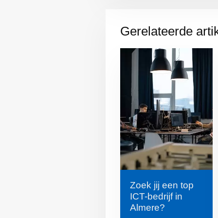
Gerelateerde arti
Zoek jij een top
ICT-bedrijf in
Almere?