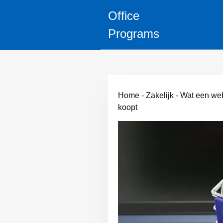
Office
Programs
Home
-
Zakelijk
-
Wat een web
koopt