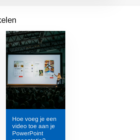
kelen
Hoe voeg je een
video toe aan je
PowerPoint